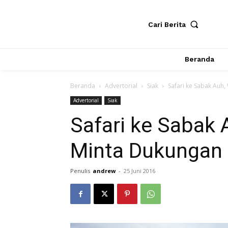
Cari Berita
Beranda
Beranda
Advertorial
Siak
Safari ke Sabak Auh
Advertorial
Siak
Safari ke Sabak 
Minta Dukungan
Penulis
andrew
-
25 Juni 2016