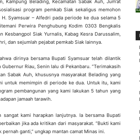
om, Kampung Belading, Kecamatan Sabak Auh, Jum’at
 sosialisasi program pemkab Siak sekaligus memohon
H. Syamsuar – Alfedri pada periode ke dua selama 5
ditemani Perwira Penghubung Kodim 0303 Bengkalis
 Kesbangpol Siak Yurnalis, Kabag Kesra Darussalim,
ri, dan sejumlah pejabat pemkab Siak lainnya.
hwa dirinya bersama Bupati Syamsuar telah dilantik
 Gubernur Riau, Senin lalu di Pekanbaru. ”Terimakasih
an Sabak Auh, khususnya masyarakat Belading yang
 untuk memimpin di periode ke dua. Untuk itu, kami
rogram pembangunan yang kami lakukan 5 tahun yang
ihadapan jamaah tarawih.
 sangat kami harapkan lanjutnya. Ia bersama Bupati
rbaikan jika ada kritikan dari masyarakat. ”Bukti kami
k pernah ganti,” ungkap mantan camat Minas ini.