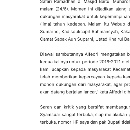
Safari Ramadhan di Masjid Baitul Muhar
malam (24/6). Momen ini dijadikan ajang
dukungan masyarakat untuk kepemimpinan 
(lima) tahun kedepan. Malam itu Wabup 
Sumarno, Kadisdukcapil Rahmansyah, Kakan
Camat Sabak Auh Suparni, Ustad Khairul Bah
Diawal sambutannya Alfedri mengatakan ba
kedua kalinya untuk periode 2016-2021 oleh
kami ucapkan kepada masyarakat Kecamat
telah memberikan kepercayaan kepada kami
mohon dukungan dari masyarakat, agar p
akan datang berjalan lancar,” kata Alfedri d
Saran dan kritik yang bersifat membangun
Syamsuar sangat terbuka, siap melakukan pe
terbuka, nomor HP saya dan pak Bupati tida