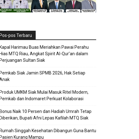
Pos-pos Terbaru
Kapal Harimau Buas Meriahkan Pawai Perahu
Hias MTQ Riau, Angkat Spirit Al-Qur’an dalam
Perjuangan Sultan Siak
Pemkab Siak Jamin SPMB 2026, Hak Setiap
Anak
Produk UMKM Siak Mulai Masuk Ritel Modern,
Pemkab dan Indomaret Perkuat Kolaborasi
Bonus Naik 10 Persen dan Hadiah Umrah Tetap
Diberikan, Bupati Afni Lepas Kafilah MTQ Siak
Rumah Singgah Kesehatan Dibangun Guna Bantu
Pasien Kurang Mampu