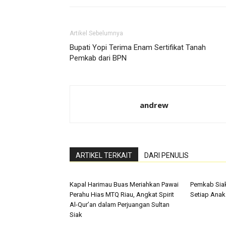
Artikel Sebelumnya
Bupati Yopi Terima Enam Sertifikat Tanah
Pemkab dari BPN
andrew
ARTIKEL TERKAIT
DARI PENULIS
Kapal Harimau Buas Meriahkan Pawai
Pemkab Sia
Perahu Hias MTQ Riau, Angkat Spirit
Setiap Anak
Al-Qur’an dalam Perjuangan Sultan
Siak