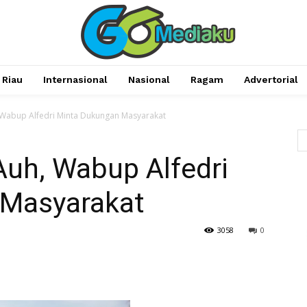
Riau
Internasional
Nasional
Ragam
Advertorial
, Wabup Alfedri Minta Dukungan Masyarakat
Auh, Wabup Alfedri
 Masyarakat
3058
0