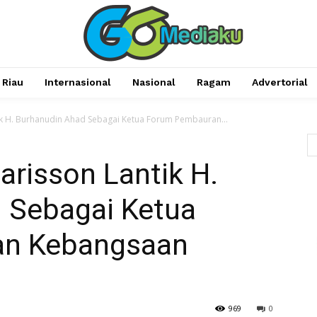
Riau
Internasional
Nasional
Ragam
Advertorial
ik H. Burhanudin Ahad Sebagai Ketua Forum Pembauran...
arisson Lantik H.
 Sebagai Ketua
an Kebangsaan
969
0