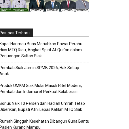
Pos-pos Terbaru
Kapal Harimau Buas Meriahkan Pawai Perahu
Hias MTQ Riau, Angkat Spirit Al-Qur’an dalam
Perjuangan Sultan Siak
Pemkab Siak Jamin SPMB 2026, Hak Setiap
Anak
Produk UMKM Siak Mulai Masuk Ritel Modern,
Pemkab dan Indomaret Perkuat Kolaborasi
Bonus Naik 10 Persen dan Hadiah Umrah Tetap
Diberikan, Bupati Afni Lepas Kafilah MTQ Siak
Rumah Singgah Kesehatan Dibangun Guna Bantu
Pasien Kurang Mampu