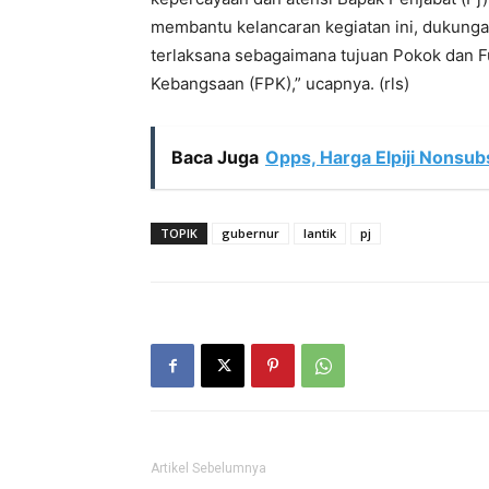
membantu kelancaran kegiatan ini, dukungan
terlaksana sebagaimana tujuan Pokok dan 
Kebangsaan (FPK),” ucapnya. (rls)
Baca Juga
Opps, Harga Elpiji Nonsubs
TOPIK
gubernur
lantik
pj
Artikel Sebelumnya