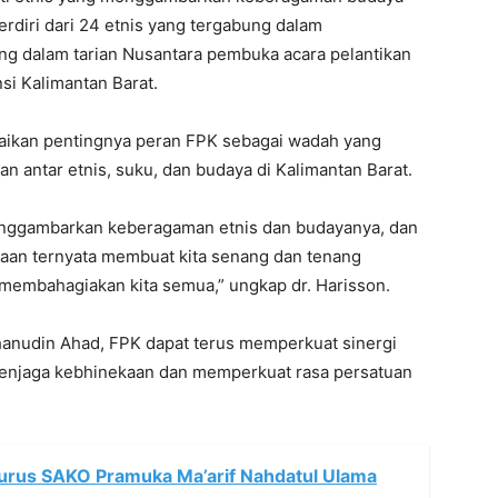
terdiri dari 24 etnis yang tergabung dalam
g dalam tarian Nusantara pembuka acara pelantikan
i Kalimantan Barat.
aikan pentingnya peran FPK sebagai wadah yang
n antar etnis, suku, dan budaya di Kalimantan Barat.
 menggambarkan keberagaman etnis dan budayanya, dan
maan ternyata membuat kita senang dan tenang
 membahagiakan kita semua,” ungkap dr. Harisson.
hanudin Ahad, FPK dapat terus memperkuat sinergi
enjaga kebhinekaan dan memperkuat rasa persatuan
ngurus SAKO Pramuka Ma’arif Nahdatul Ulama