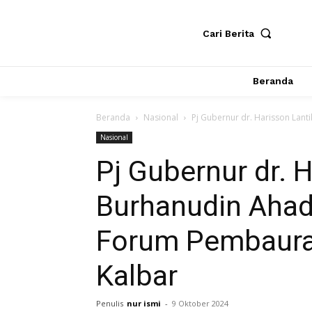
Cari Berita
Beranda
Beranda
Nasional
Pj Gubernur dr. Harisson Lant
Nasional
Pj Gubernur dr. H
Burhanudin Ahad
Forum Pembaur
Kalbar
Penulis
nur ismi
-
9 Oktober 2024