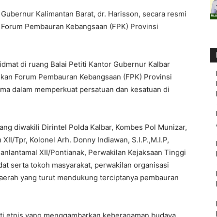
 Gubernur Kalimantan Barat, dr. Harisson, secara resmi
a Forum Pembauran Kebangsaan (FPK) Provinsi
dmat di ruang Balai Petiti Kantor Gubernur Kalbar
antikan Forum Pembauran Kebangsaan (FPK) Provinsi
ama dalam memperkuat persatuan dan kesatuan di
yang diwakili Dirintel Polda Kalbar, Kombes Pol Munizar,
II/Tpr, Kolonel Arh. Donny Indiawan, S.I.P.,M.I.P,
anlantamal XII/Pontianak, Perwakilan Kejaksaan Tinggi
dat serta tokoh masyarakat, perwakilan organisasi
daerah yang turut mendukung terciptanya pembauran
ulti etnis yang menggambarkan keberagaman budaya