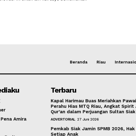
Beranda
Riau
Internasi
diaku
Terbaru
g
Kapal Harimau Buas Meriahkan Pawa
Perahu Hias MTQ Riau, Angkat Spirit 
mer
Qur’an dalam Perjuangan Sultan Siak
 Pena Amira
ADVERTORIAL
27 Juni 2026
Pemkab Siak Jamin SPMB 2026, Hak
Setiap Anak