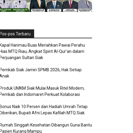
Pos-pos Terbaru
Kapal Harimau Buas Meriahkan Pawai Perahu
Hias MTQ Riau, Angkat Spirit Al-Qur’an dalam
Perjuangan Sultan Siak
Pemkab Siak Jamin SPMB 2026, Hak Setiap
Anak
Produk UMKM Siak Mulai Masuk Ritel Modern,
Pemkab dan Indomaret Perkuat Kolaborasi
Bonus Naik 10 Persen dan Hadiah Umrah Tetap
Diberikan, Bupati Afni Lepas Kafilah MTQ Siak
Rumah Singgah Kesehatan Dibangun Guna Bantu
Pasien Kurang Mampu