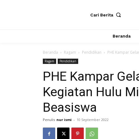
Cari Berita
Beranda
Beranda
Ragam
Pendidikan
PHE Kampar Gelar 
Ragam
Pendidikan
PHE Kampar Gelar
Kegiatan Hulu M
Beasiswa
Penulis
nur ismi
-
10 September 2022