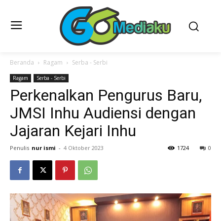
Beranda
Ragam
Serba - Serbi
Ragam
Serba - Serbi
Perkenalkan Pengurus Baru,
JMSI Inhu Audiensi dengan
Jajaran Kejari Inhu
Penulis
nur ismi
-
4 Oktober 2023
1724
0