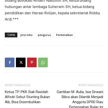
bidang advokasi Alnasri Nasution SH, ketua bidang
hubungan antar lembaga Suherwin SH, ketua bidang
pendidikan dan literasi Rolijan, kepala sekretariat Robby
Ardi.***
TOPIK
jmsi inhu
pengurus
Perkenalkan
Artikel Sebelumnya
Artikel Selanjutnya
Ketua TP-PKK Siak Rasidah
Gantikan M. Aulia, Iwa Sirwani
Alfedri Sebut Stunting Bukan
Bibra akan Dilantik Menjadi
Aib, Bisa Disembuhkan
Anggota DPRD Riau
Pertengahan Bulan Ini