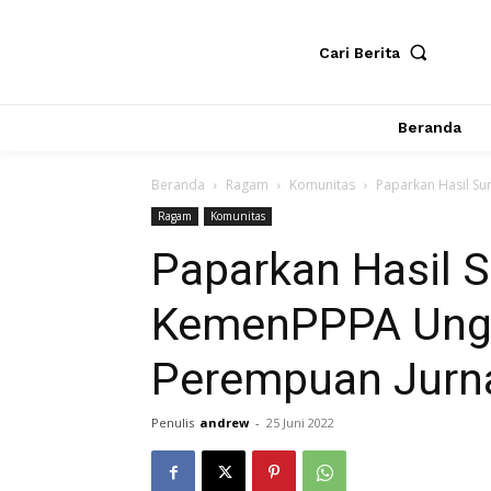
Cari Berita
Beranda
Beranda
Ragam
Komunitas
Paparkan Hasil Su
Ragam
Komunitas
Paparkan Hasil S
KemenPPPA Ung
Perempuan Jurna
Penulis
andrew
-
25 Juni 2022