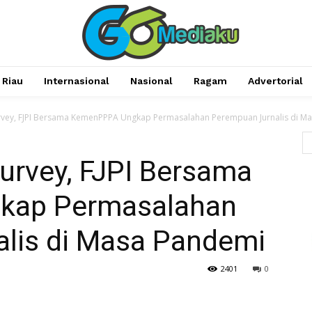
Riau
Internasional
Nasional
Ragam
Advertorial
rvey, FJPI Bersama KemenPPPA Ungkap Permasalahan Perempuan Jurnalis di Mas
urvey, FJPI Bersama
kap Permasalahan
lis di Masa Pandemi
2401
0