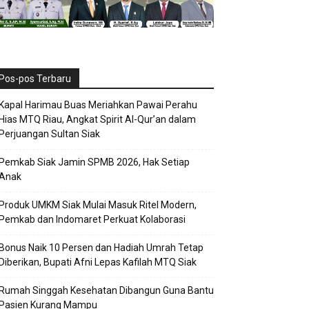
Pos-pos Terbaru
Kapal Harimau Buas Meriahkan Pawai Perahu
Hias MTQ Riau, Angkat Spirit Al-Qur’an dalam
Perjuangan Sultan Siak
Pemkab Siak Jamin SPMB 2026, Hak Setiap
Anak
Produk UMKM Siak Mulai Masuk Ritel Modern,
Pemkab dan Indomaret Perkuat Kolaborasi
Bonus Naik 10 Persen dan Hadiah Umrah Tetap
Diberikan, Bupati Afni Lepas Kafilah MTQ Siak
Rumah Singgah Kesehatan Dibangun Guna Bantu
Pasien Kurang Mampu