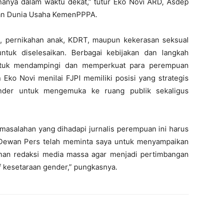
nya dalam waktu dekat,” tutur Eko Novi ARD, Asdep
dan Dunia Usaha KemenPPPA.
n, pernikahan anak, KDRT, maupun kekerasan seksual
tuk diselesaikan. Berbagai kebijakan dan langkah
untuk mendampingi dan memperkuat para perempuan
ko Novi menilai FJPI memiliki posisi yang strategis
ender untuk mengemuka ke ruang publik sekaligus
masalahan yang dihadapi jurnalis perempuan ini harus
k Dewan Pers telah meminta saya untuk menyampaikan
inan redaksi media massa agar menjadi pertimbangan
f kesetaraan gender,” pungkasnya.