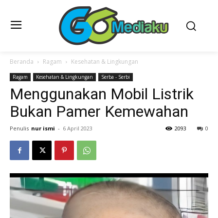
Beranda
Ragam
Kesehatan & Lingkungan
Ragam
Kesehatan & Lingkungan
Serba - Serbi
Menggunakan Mobil Listrik
Bukan Pamer Kemewahan
Penulis
nur ismi
-
6 April 2023
2093
0