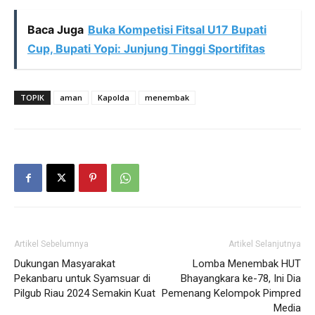
Baca Juga
Buka Kompetisi Fitsal U17 Bupati
Cup, Bupati Yopi: Junjung Tinggi Sportifitas
TOPIK
aman
Kapolda
menembak
Artikel Sebelumnya
Artikel Selanjutnya
Dukungan Masyarakat
Lomba Menembak HUT
Pekanbaru untuk Syamsuar di
Bhayangkara ke-78, Ini Dia
Pilgub Riau 2024 Semakin Kuat
Pemenang Kelompok Pimpred
Media