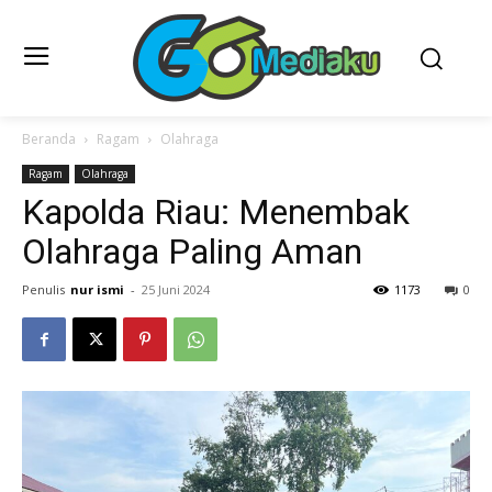
Beranda
Ragam
Olahraga
Ragam
Olahraga
Kapolda Riau: Menembak
Olahraga Paling Aman
Penulis
nur ismi
-
25 Juni 2024
1173
0