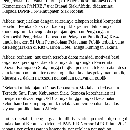
Pengelolaan Pelayanan Publik (UPP) terbaik se Indonesia dari
Kementerian PANRB,” ujar Bupati Siak Alfedri, didampingi
Kepada DPMPTSP Kabupaten Siak Robiati.
Alfedri menjelaskan dengan selesainya tahapan seleksi kompetisi
tersebut, Pemkab Siak dan badan publik pemerintah lainnya
diundang untuk menghadiri penganugerahan Penghargaan
Kompetisi Pengelolaan Pengaduan Pelayanan Publik (P4) Ke-4
untuk kategori 51 Unit Pengelolaan Pelayanan Publik terbaik yang
diselenggarakan di Ritz Carlton Hotel, Mega Kuningan Jakarta.
Alfedri berharap, anugerah tersebut dapat menjadi motivasi bagi
organisasi perangkat daerah lainnya dilingkungan Pemerintah
Daerah Kabupaten Siak, hingga tingkat pemerintah kecamatan desa
dan kelurahan untuk terus meningkatkan kualitas pelayanan publik,
khususnya dalam merespon pengaduan pelayanan publik.
“Selamat untuk jajaran Dinas Penanaman Modal dan Pelayanan
Terpadu Satu Pintu Kabupaten Siak. Semoga keberhasilan ini
menjadi motivasi bagi OPD lainnya hingga tingkat kecamatan
kelurahan dan kampung untuk melakukan pembenahan kualitas
layanan publik,” harap Alfedri.
Untuk diketahui, penghargaan ini diinisiasi oleh pemerintah, sebagai
tindak lanjut Keputusan Menteri PAN RB Nomor 1473 Tahun 2021
tentang penyelenggaraan kompetisi pengelolaan pengaduan