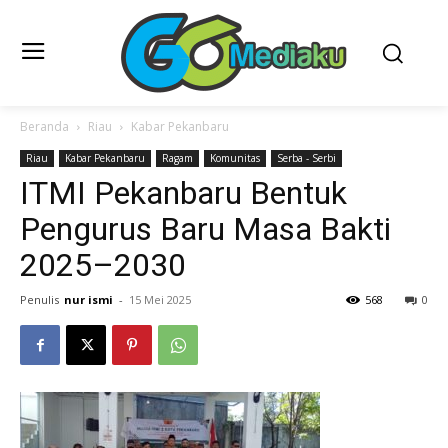
Beranda
Riau
Kabar Pekanbaru
Riau
Kabar Pekanbaru
Ragam
Komunitas
Serba - Serbi
ITMI Pekanbaru Bentuk
Pengurus Baru Masa Bakti
2025–2030
Penulis
nur ismi
-
15 Mei 2025
568
0