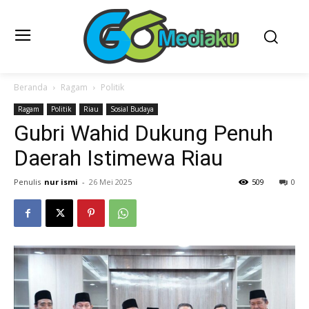
Beranda
Ragam
Politik
Ragam
Politik
Riau
Sosial Budaya
Gubri Wahid Dukung Penuh
Daerah Istimewa Riau
Penulis
nur ismi
-
26 Mei 2025
509
0