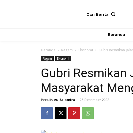
Cari Berita
Beranda
Beranda
Ragam
Ekonomi
Gubri Resmikan Jala
Ragam
Ekonomi
Gubri Resmikan J
Masyarakat Men
Penulis
zulfa amira
-
28 Desember 2022