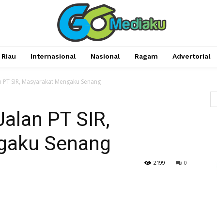
Riau
Internasional
Nasional
Ragam
Advertorial
n PT SIR, Masyarakat Mengaku Senang
alan PT SIR,
gaku Senang
2199
0