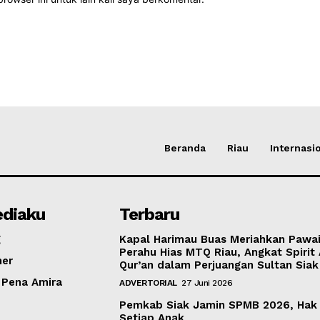
Beranda
Riau
Internasi
diaku
Terbaru
g
Kapal Harimau Buas Meriahkan Pawa
Perahu Hias MTQ Riau, Angkat Spirit 
mer
Qur’an dalam Perjuangan Sultan Siak
 Pena Amira
ADVERTORIAL
27 Juni 2026
Pemkab Siak Jamin SPMB 2026, Hak
Setiap Anak