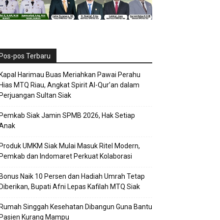
Pos-pos Terbaru
Kapal Harimau Buas Meriahkan Pawai Perahu
Hias MTQ Riau, Angkat Spirit Al-Qur’an dalam
Perjuangan Sultan Siak
Pemkab Siak Jamin SPMB 2026, Hak Setiap
Anak
Produk UMKM Siak Mulai Masuk Ritel Modern,
Pemkab dan Indomaret Perkuat Kolaborasi
Bonus Naik 10 Persen dan Hadiah Umrah Tetap
Diberikan, Bupati Afni Lepas Kafilah MTQ Siak
Rumah Singgah Kesehatan Dibangun Guna Bantu
Pasien Kurang Mampu