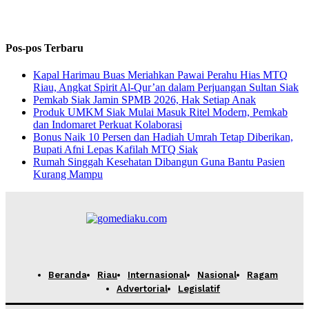
Pos-pos Terbaru
Kapal Harimau Buas Meriahkan Pawai Perahu Hias MTQ
Riau, Angkat Spirit Al-Qur’an dalam Perjuangan Sultan Siak
Pemkab Siak Jamin SPMB 2026, Hak Setiap Anak
Produk UMKM Siak Mulai Masuk Ritel Modern, Pemkab
dan Indomaret Perkuat Kolaborasi
Bonus Naik 10 Persen dan Hadiah Umrah Tetap Diberikan,
Bupati Afni Lepas Kafilah MTQ Siak
Rumah Singgah Kesehatan Dibangun Guna Bantu Pasien
Kurang Mampu
Beranda
Riau
Internasional
Nasional
Ragam
Advertorial
Legislatif