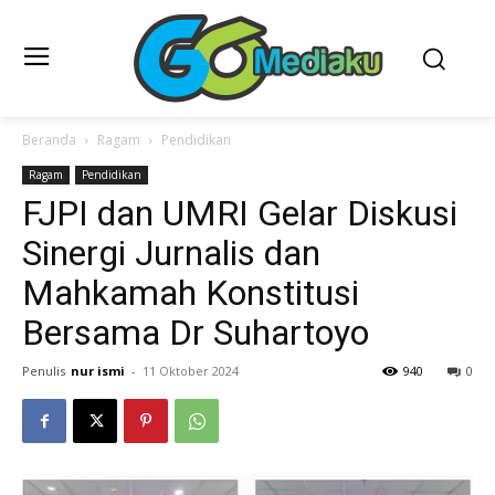
Beranda
Ragam
Pendidikan
Ragam
Pendidikan
FJPI dan UMRI Gelar Diskusi
Sinergi Jurnalis dan
Mahkamah Konstitusi
Bersama Dr Suhartoyo
Penulis
nur ismi
-
11 Oktober 2024
940
0