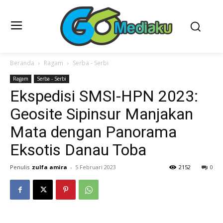
Beranda
Ragam
Serba - Serbi
Ragam
Serba - Serbi
Ekspedisi SMSI-HPN 2023:
Geosite Sipinsur Manjakan
Mata dengan Panorama
Eksotis Danau Toba
Penulis
zulfa amira
-
5 Februari 2023
2152
0