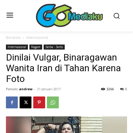
Beranda
Internasional
Internasional
Ragam
Serba - Serbi
Dinilai Vulgar, Binaragawan
Wanita Iran di Tahan Karena
Foto
Penulis
andrew
-
21 Januari 2017
3266
0