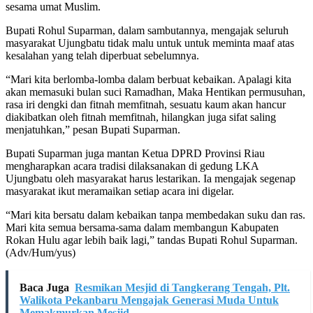
sesama umat Muslim.
Bupati Rohul Suparman, dalam sambutannya, mengajak seluruh
masyarakat Ujungbatu tidak malu untuk untuk meminta maaf atas
kesalahan yang telah diperbuat sebelumnya.
“Mari kita berlomba-lomba dalam berbuat kebaikan. Apalagi kita
akan memasuki bulan suci Ramadhan, Maka Hentikan permusuhan,
rasa iri dengki dan fitnah memfitnah, sesuatu kaum akan hancur
diakibatkan oleh fitnah memfitnah, hilangkan juga sifat saling
menjatuhkan,” pesan Bupati Suparman.
Bupati Suparman juga mantan Ketua DPRD Provinsi Riau
mengharapkan acara tradisi dilaksanakan di gedung LKA
Ujungbatu oleh masyarakat harus lestarikan. Ia mengajak segenap
masyarakat ikut meramaikan setiap acara ini digelar.
“Mari kita bersatu dalam kebaikan tanpa membedakan suku dan ras.
Mari kita semua bersama-sama dalam membangun Kabupaten
Rokan Hulu agar lebih baik lagi,” tandas Bupati Rohul Suparman.
(Adv/Hum/yus)
Baca Juga
Resmikan Mesjid di Tangkerang Tengah, Plt.
Walikota Pekanbaru Mengajak Generasi Muda Untuk
Memakmurkan Mesjid