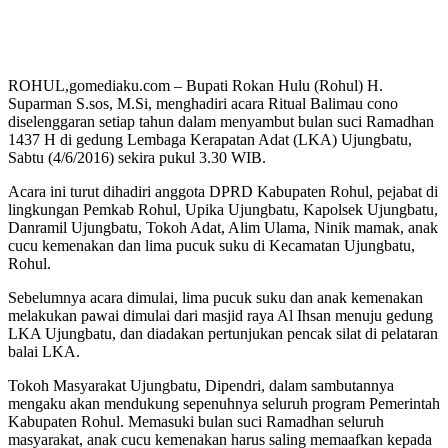
ROHUL,gomediaku.com – Bupati Rokan Hulu (Rohul) H.
Suparman S.sos, M.Si, menghadiri acara Ritual Balimau cono
diselenggaran setiap tahun dalam menyambut bulan suci Ramadhan
1437 H di gedung Lembaga Kerapatan Adat (LKA) Ujungbatu,
Sabtu (4/6/2016) sekira pukul 3.30 WIB.
Acara ini turut dihadiri anggota DPRD Kabupaten Rohul, pejabat di
lingkungan Pemkab Rohul, Upika Ujungbatu, Kapolsek Ujungbatu,
Danramil Ujungbatu, Tokoh Adat, Alim Ulama, Ninik mamak, anak
cucu kemenakan dan lima pucuk suku di Kecamatan Ujungbatu,
Rohul.
Sebelumnya acara dimulai, lima pucuk suku dan anak kemenakan
melakukan pawai dimulai dari masjid raya Al Ihsan menuju gedung
LKA Ujungbatu, dan diadakan pertunjukan pencak silat di pelataran
balai LKA.
Tokoh Masyarakat Ujungbatu, Dipendri, dalam sambutannya
mengaku akan mendukung sepenuhnya seluruh program Pemerintah
Kabupaten Rohul. Memasuki bulan suci Ramadhan seluruh
masyarakat, anak cucu kemenakan harus saling memaafkan kepada