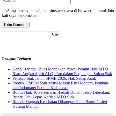
Simpan nama, email, dan situs web saya di browser ini untuk lain
kali saya berkomentar.
Pos-pos Terbaru
Kapal Harimau Buas Meriahkan Pawai Perahu Hias MTQ
Riau, Angkat Spirit Al-Qur’an dalam Perjuangan Sultan Siak
Pemkab Siak Jamin SPMB 2026, Hak Setiap Anak
Produk UMKM Siak Mulai Masuk Ritel Modern, Pemkab
dan Indomaret Perkuat Kolaborasi
Bonus Naik 10 Persen dan Hadiah Umrah Tetap Diberikan,
Bupati Afni Lepas Kafilah MTQ Siak
Rumah Singgah Kesehatan Dibangun Guna Bantu Pasien
Kurang Mampu