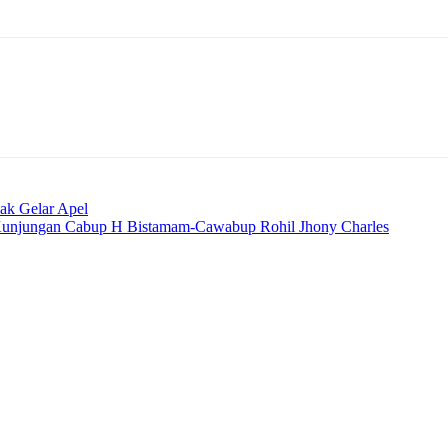
ak Gelar Apel
Kunjungan Cabup H Bistamam-Cawabup Rohil Jhony Charles