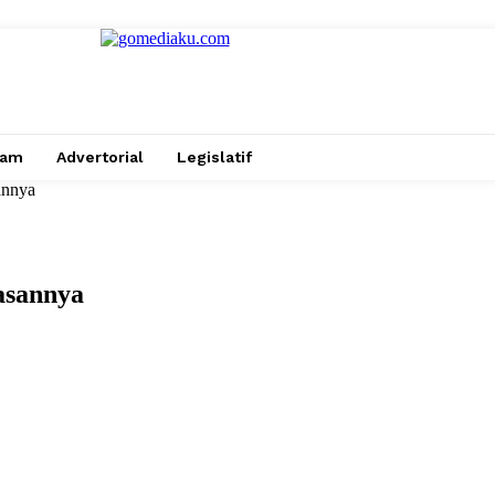
gam
Advertorial
Legislatif
annya
asannya