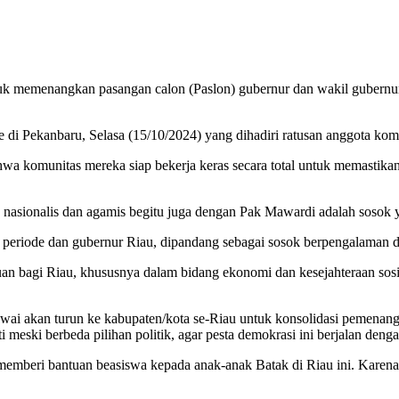
tuk memenangkan pasangan calon (Paslon) gubernur dan wakil gubern
 di Pekanbaru, Selasa (15/10/2024) yang dihadiri ratusan anggota komu
 komunitas mereka siap bekerja keras secara total untuk memastikan 
g nasionalis dan agamis begitu juga dengan Pak Mawardi adalah sosok
 periode dan gubernur Riau, dipandang sebagai sosok berpengalaman 
bagi Riau, khususnya dalam bidang ekonomi dan kesejahteraan sosia
wai akan turun ke kabupaten/kota se-Riau untuk konsolidasi pemena
meski berbeda pilihan politik, agar pesta demokrasi ini berjalan deng
mberi bantuan beasiswa kepada anak-anak Batak di Riau ini. Karena 