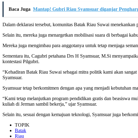
Baca Juga
Mantap! Gubri Riau Syamsuar diganjar Penghar
Dalam deklarasi tersebut, komunitas Batak Riau Suwai menekankan pe
Selain itu, mereka juga menargetkan mobilisasi suara di berbagai k
Mereka juga mengimbau para anggotanya untuk tetap menjaga semangat
Sementara itu, Cagubri petahana Drs H Syamsuar, M.Si menyampaikan
kontestasi Pilgubri.
“Kehadiran Batak Riau Suwai sebagai mitra politik kami akan sanga
Syamsuar.
Syamsuar tetap berkomitmen dengan apa yang menjadi kebutuhan masy
“Kami tetap melanjutkan program pendidikan gratis dan beasiswa mul
kuliah di Jerman sambil bekerja,” ujar Syamsuar.
Selain itu, sesuai dengan kemajuan teknologi, Syamsuar juga berkomi
TOPIK
Batak
Riau