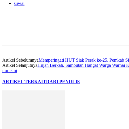
suwai
Artikel Sebelumnya
Memperingati HUT Siak Perak ke-25, Pemkab Si
Artikel Selanjutnya
Hujan Berkah, Sambutan Hangat Warga Warnai 
nur ismi
ARTIKEL TERKAIT
DARI PENULIS