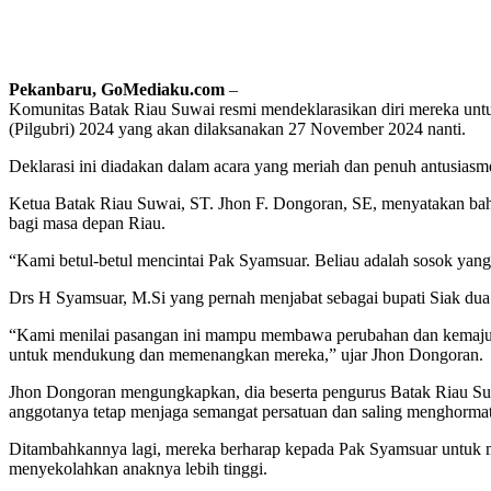
Pekanbaru, GoMediaku.com
–
Komunitas Batak Riau Suwai resmi mendeklarasikan diri mereka un
(Pilgubri) 2024 yang akan dilaksanakan 27 November 2024 nanti.
Deklarasi ini diadakan dalam acara yang meriah dan penuh antusiasme
Ketua Batak Riau Suwai, ST. Jhon F. Dongoran, SE, menyatakan bahwa
bagi masa depan Riau.
“Kami betul-betul mencintai Pak Syamsuar. Beliau adalah sosok yan
Drs H Syamsuar, M.Si yang pernah menjabat sebagai bupati Siak dua
“Kami menilai pasangan ini mampu membawa perubahan dan kemajuan 
untuk mendukung dan memenangkan mereka,” ujar Jhon Dongoran.
Jhon Dongoran mengungkapkan, dia beserta pengurus Batak Riau Su
anggotanya tetap menjaga semangat persatuan dan saling menghormati 
Ditambahkannya lagi, mereka berharap kepada Pak Syamsuar untuk me
menyekolahkan anaknya lebih tinggi.