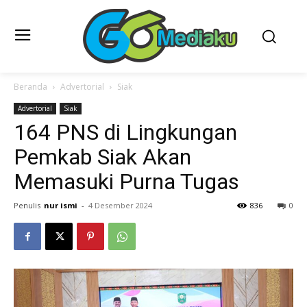
Beranda
Advertorial
Siak
Advertorial
Siak
164 PNS di Lingkungan
Pemkab Siak Akan
Memasuki Purna Tugas
Penulis
nur ismi
-
4 Desember 2024
836
0