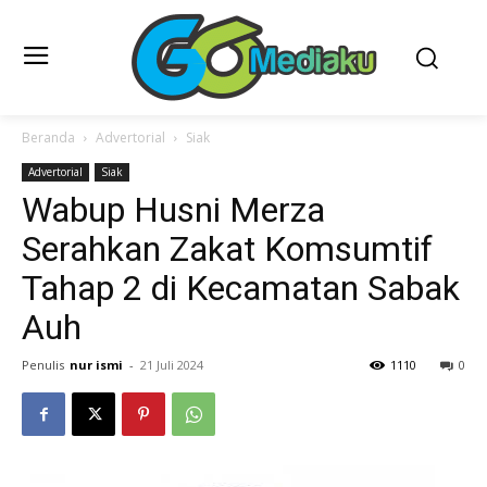
Beranda
Advertorial
Siak
Advertorial
Siak
Wabup Husni Merza
Serahkan Zakat Komsumtif
Tahap 2 di Kecamatan Sabak
Auh
Penulis
nur ismi
-
21 Juli 2024
1110
0