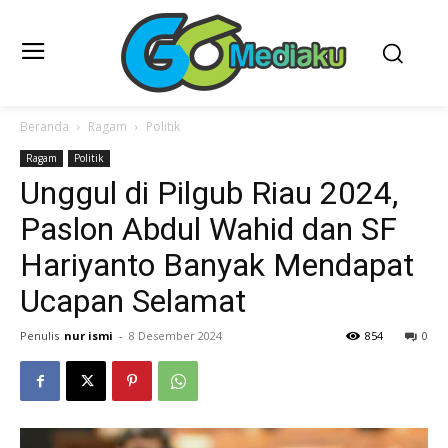
Beranda
Ragam
Politik
Ragam
Politik
Unggul di Pilgub Riau 2024,
Paslon Abdul Wahid dan SF
Hariyanto Banyak Mendapat
Ucapan Selamat
Penulis
nur ismi
-
8 Desember 2024
854
0