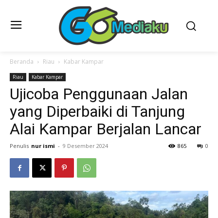
Beranda
Riau
Kabar Kampar
Riau
Kabar Kampar
Ujicoba Penggunaan Jalan
yang Diperbaiki di Tanjung
Alai Kampar Berjalan Lancar
Penulis
nur ismi
-
9 Desember 2024
865
0