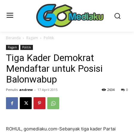
Beranda
Ragam
Politik
Ragam
Politik
Tiga Kader Demokrat
Mendaftar untuk Posisi
Balonwabup
Penulis
andrew
-
17 April 2015
2634
0
ROHUL, gomediaku.com-Sebanyak tiga kader Partai