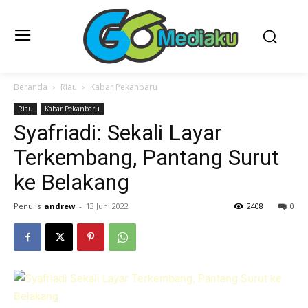
Beranda
Riau
Kabar Pekanbaru
Riau
Kabar Pekanbaru
Syafriadi: Sekali Layar
Terkembang, Pantang Surut
ke Belakang
Penulis
andrew
-
13 Juni 2022
2408
0