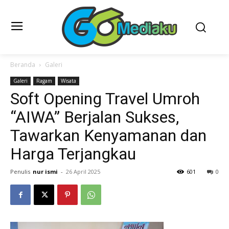
Beranda
Galeri
Galeri
Ragam
Wisata
Soft Opening Travel Umroh
“AIWA” Berjalan Sukses,
Tawarkan Kenyamanan dan
Harga Terjangkau
Penulis
nur ismi
-
26 April 2025
601
0