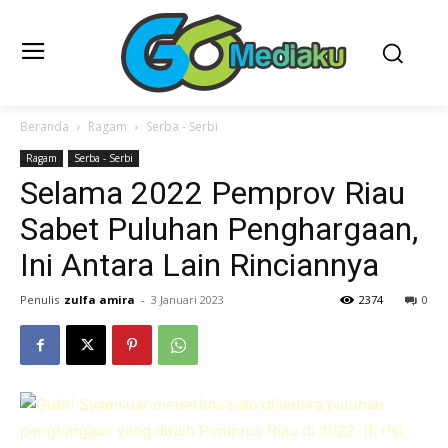
Beranda
Ragam
Serba - Serbi
Ragam
Serba - Serbi
Selama 2022 Pemprov Riau
Sabet Puluhan Penghargaan,
Ini Antara Lain Rinciannya
Penulis
zulfa amira
-
3 Januari 2023
2374
0