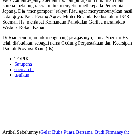
Pada Zaman Jepang Soeman Hs. hampir dijatuhi hukuman mati
karena melarang rakyat untuk menyetor upeti kepada Pemerintah
Jepang. Dia “mengompori” rakyat Riau agar menyembunyikan hasil
ladangnya. Pada Perang Agresi Militer Belanda Kedua tahun 1948
Soeman Hs. menjabat Komandan Pangkalan Gerilya merangkap
Wedana Rokan Kanan.
Di Riau sendiri, untuk mengenang jasa-jasanya, nama Soeman Hs
telah diabadikan sebagai nama Gedung Perpustakaan dan Kearsipan
Daerah Provinsi Riau. (rls)
TOPIK
Satupena
soeman hs
usulkan
Artikel Sebelumnya
Gelar Buka Puasa Bersama, Budi Firmansyah: