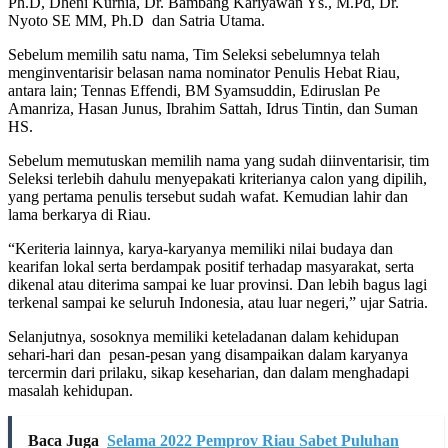
Ph.D, Dheni Kurnia, Dr. Bambang Kariyawan Ys., M.Pd, Dr.
Nyoto SE MM, Ph.D dan Satria Utama.
Sebelum memilih satu nama, Tim Seleksi sebelumnya telah
menginventarisir belasan nama nominator Penulis Hebat Riau,
antara lain; Tennas Effendi, BM Syamsuddin, Ediruslan Pe
Amanriza, Hasan Junus, Ibrahim Sattah, Idrus Tintin, dan Suman
HS.
Sebelum memutuskan memilih nama yang sudah diinventarisir, tim
Seleksi terlebih dahulu menyepakati kriterianya calon yang dipilih,
yang pertama penulis tersebut sudah wafat. Kemudian lahir dan
lama berkarya di Riau.
“Keriteria lainnya, karya-karyanya memiliki nilai budaya dan
kearifan lokal serta berdampak positif terhadap masyarakat, serta
dikenal atau diterima sampai ke luar provinsi. Dan lebih bagus lagi
terkenal sampai ke seluruh Indonesia, atau luar negeri,” ujar Satria.
Selanjutnya, sosoknya memiliki keteladanan dalam kehidupan
sehari-hari dan pesan-pesan yang disampaikan dalam karyanya
tercermin dari prilaku, sikap keseharian, dan dalam menghadapi
masalah kehidupan.
Baca Juga
Selama 2022 Pemprov Riau Sabet Puluhan