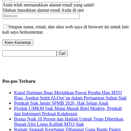
Anda telah memasukkan alamat email yang salah!
Silakan masukkan alamat email Anda di sini
Simpan nama, email, dan situs web saya di browser ini untuk lain
kali saya berkomentar.
Pos-pos Terbaru
Kapal Harimau Buas Meriahkan Pawai Perahu Hias MTQ
Riau, Angkat Spirit Al-Qur’an dalam Perjuangan Sultan Siak
Pemkab Siak Jamin SPMB 2026, Hak Setiap Anak
Produk UMKM Siak Mulai Masuk Ritel Modern, Pemkab
dan Indomaret Perkuat Kolaborasi
Bonus Naik 10 Persen dan Hadiah Umrah Tetap Diberikan,
Bupati Afni Lepas Kafilah MTQ Siak
Rumah Singgah Kesehatan Dibangun Guna Bantu Pasien