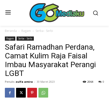
Beranda
Ragam
Serba - Serbi
Ragam
Serba - Serbi
Safari Ramadhan Perdana,
Camat Kulim Raja Faisal
Imbau Masyarakat Perangi
LGBT
Penulis
zulfa amira
-
30 Maret 2023
2064
0