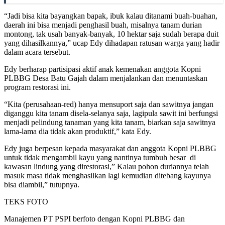
“Jadi bisa kita bayangkan bapak, ibuk kalau ditanami buah-buahan,
daerah ini bisa menjadi penghasil buah, misalnya tanam durian
montong, tak usah banyak-banyak, 10 hektar saja sudah berapa duit
yang dihasilkannya,” ucap Edy dihadapan ratusan warga yang hadir
dalam acara tersebut.
Edy berharap partisipasi aktif anak kemenakan anggota Kopni
PLBBG Desa Batu Gajah dalam menjalankan dan menuntaskan
program restorasi ini.
“Kita (perusahaan-red) hanya mensuport saja dan sawitnya jangan
diganggu kita tanam disela-selanya saja, lagipula sawit ini berfungsi
menjadi pelindung tanaman yang kita tanam, biarkan saja sawitnya
lama-lama dia tidak akan produktif,” kata Edy.
Edy juga berpesan kepada masyarakat dan anggota Kopni PLBBG
untuk tidak mengambil kayu yang nantinya tumbuh besar di
kawasan lindung yang direstorasi,” Kalau pohon duriannya telah
masuk masa tidak menghasilkan lagi kemudian ditebang kayunya
bisa diambil,” tutupnya.
TEKS FOTO
Manajemen PT PSPI berfoto dengan Kopni PLBBG dan