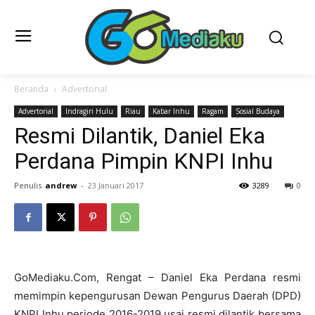
Beranda
Advertorial
Advertorial
Indragiri Hulu
Riau
Kabar Inhu
Ragam
Sosial Budaya
Resmi Dilantik, Daniel Eka
Perdana Pimpin KNPI Inhu
Penulis
andrew
-
23 Januari 2017
3289
0
GoMediaku.Com, Rengat – Daniel Eka Perdana resmi
memimpin kepengurusan Dewan Pengurus Daerah (DPD)
KNPI Inhu periode 2016-2019 usai resmi dilantik bersama