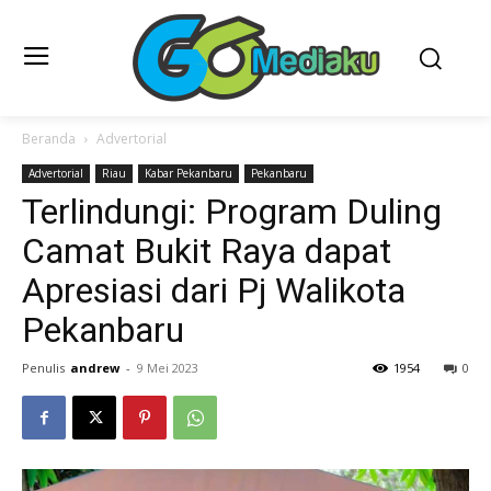
Beranda
Advertorial
Advertorial
Riau
Kabar Pekanbaru
Pekanbaru
Terlindungi: Program Duling
Camat Bukit Raya dapat
Apresiasi dari Pj Walikota
Pekanbaru
Penulis
andrew
-
9 Mei 2023
1954
0