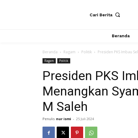
Cari Berita
Beranda
Beranda
Ragam
Politik
Presiden PKS Imbau Se
Ragam
Politik
Presiden PKS Im
Menangkan Syam
M Saleh
Penulis
nur ismi
-
25 Juli 2024