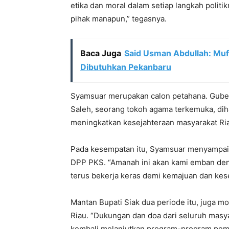
etika dan moral dalam setiap langkah politi
pihak manapun,” tegasnya.
Baca Juga
Said Usman Abdullah: Mu
Dibutuhkan Pekanbaru
Syamsuar merupakan calon petahana. Gube
Saleh, seorang tokoh agama terkemuka, di
meningkatkan kesejahteraan masyarakat Ri
Pada kesempatan itu, Syamsuar menyampaika
DPP PKS. “Amanah ini akan kami emban de
terus bekerja keras demi kemajuan dan kese
Mantan Bupati Siak dua periode itu, juga m
Riau. “Dukungan dan doa dari seluruh masy
kembali melanjutkan program-program pemb