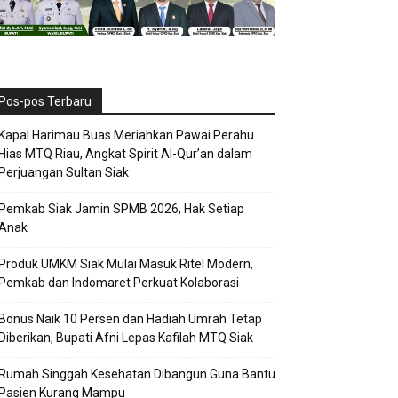
Pos-pos Terbaru
Kapal Harimau Buas Meriahkan Pawai Perahu
Hias MTQ Riau, Angkat Spirit Al-Qur’an dalam
Perjuangan Sultan Siak
Pemkab Siak Jamin SPMB 2026, Hak Setiap
Anak
Produk UMKM Siak Mulai Masuk Ritel Modern,
Pemkab dan Indomaret Perkuat Kolaborasi
Bonus Naik 10 Persen dan Hadiah Umrah Tetap
Diberikan, Bupati Afni Lepas Kafilah MTQ Siak
Rumah Singgah Kesehatan Dibangun Guna Bantu
Pasien Kurang Mampu