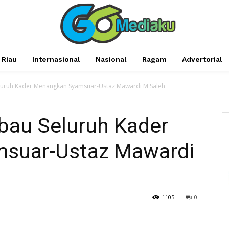
Riau
Internasional
Nasional
Ragam
Advertorial
luruh Kader Menangkan Syamsuar-Ustaz Mawardi M Saleh
bau Seluruh Kader
suar-Ustaz Mawardi
1105
0