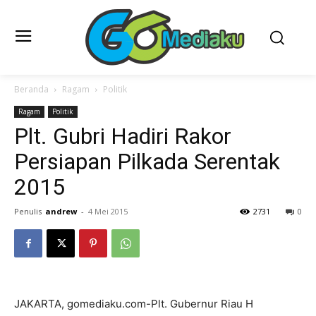
Beranda
Ragam
Politik
Ragam
Politik
Plt. Gubri Hadiri Rakor
Persiapan Pilkada Serentak
2015
Penulis
andrew
-
4 Mei 2015
2731
0
JAKARTA, gomediaku.com-Plt. Gubernur Riau H