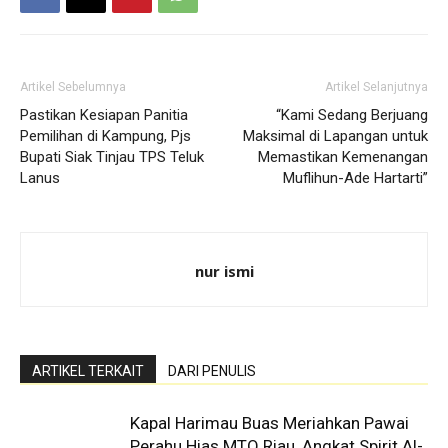
Artikel Sebelumnya
Artikel Selanjutnya
Pastikan Kesiapan Panitia
“Kami Sedang Berjuang
Pemilihan di Kampung, Pjs
Maksimal di Lapangan untuk
Bupati Siak Tinjau TPS Teluk
Memastikan Kemenangan
Lanus
Muflihun-Ade Hartarti”
nur ismi
ARTIKEL TERKAIT
DARI PENULIS
Kapal Harimau Buas Meriahkan Pawai
Perahu Hias MTQ Riau, Angkat Spirit Al-