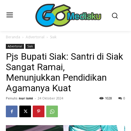
Beranda
Advertorial
Siak
Advertorial
Siak
Pjs Bupati Siak: Santri di Siak
Sangat Ramai,
Menunjukkan Pendidikan
Agamanya Kuat
Penulis
nur ismi
-
24 Oktober 2024
1028
0