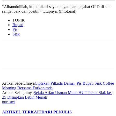
“Alhamdulillah, komunikasi saya dengan para pejabat OPD di sini
sangat baik dan positif,” tutupnya. (Infotorial)
TOPIK
Bupati
Pjs
Siak
Artikel Sebelumnya
Ciptakan Pilkada Damai, Pjs Bupati Siak Coffee
Morning Bersama Forkopimda
Artikel Selanjutnya
Sekda Arfan Usman Minta HUT Perak Siak ke-
25 Disiapkan Lebih Meriah
nur ismi
ARTIKEL TERKAIT
DARI PENULIS