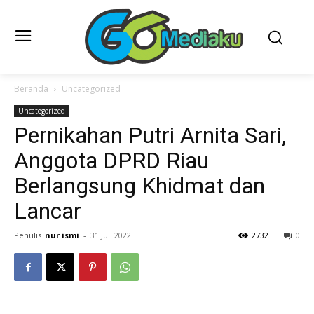
Beranda
Uncategorized
Uncategorized
Pernikahan Putri Arnita Sari,
Anggota DPRD Riau
Berlangsung Khidmat dan
Lancar
Penulis
nur ismi
-
31 Juli 2022
2732
0