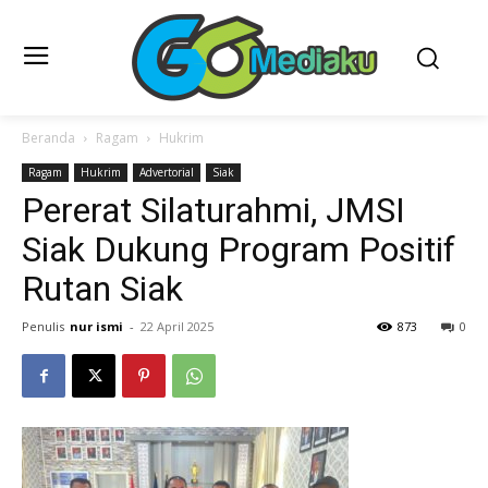
Beranda
Ragam
Hukrim
Ragam
Hukrim
Advertorial
Siak
Pererat Silaturahmi, JMSI
Siak Dukung Program Positif
Rutan Siak
Penulis
nur ismi
-
22 April 2025
873
0