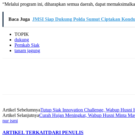
“Melalui program ini, diharapkan semua daerah, dapat memaksimalka
Baca Juga
JMSI Siap Dukung Polda Sumut Ciptakan Kondusi
TOPIK
dukung
Pemkab Siak
tanam jagung
Artikel Sebelumnya
Tutup Siak Innovation Challenge, Wabup Husni H
Artikel Selanjutnya
Curah Hujan Meningkat, Wabup Husni Minta Masy
nur ismi
ARTIKEL TERKAIT
DARI PENULIS