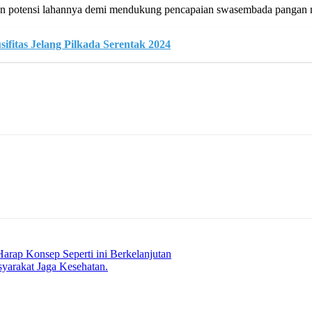
n potensi lahannya demi mendukung pencapaian swasembada pangan nas
fitas Jelang Pilkada Serentak 2024
arap Konsep Seperti ini Berkelanjutan
arakat Jaga Kesehatan.