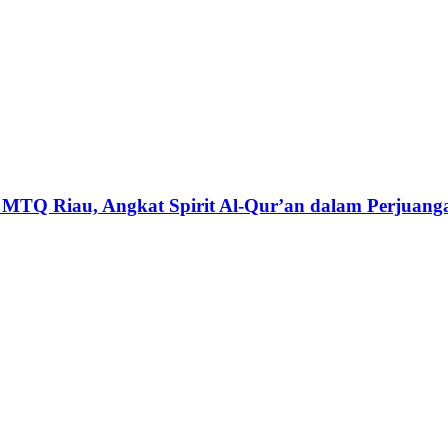
MTQ Riau, Angkat Spirit Al-Qur’an dalam Perjuanga