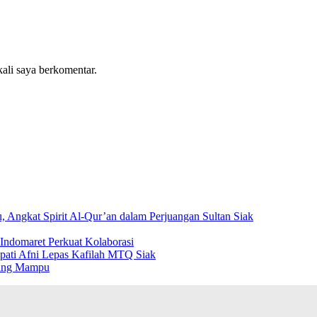
kali saya berkomentar.
Angkat Spirit Al-Qur’an dalam Perjuangan Sultan Siak
ndomaret Perkuat Kolaborasi
pati Afni Lepas Kafilah MTQ Siak
rang Mampu