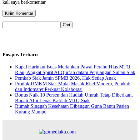
kali saya berkomentar.
Pos-pos Terbaru
Kapal Harimau Buas Meriahkan Pawai Perahu Hias MTQ
Riau, Angkat Spirit Al-Qur’an dalam Perjuangan Sultan Siak
Pemkab Siak Jamin SPMB 2026, Hak Setiap Anak
Produk UMKM Siak Mulai Masuk Ritel Modern, Pemkab
dan Indomaret Perkuat Kolaborasi
Bonus Naik 10 Persen dan Hadiah Umrah Tetap Diberikan,
Bupati Afni Lepas Kafilah MTQ Siak
Rumah Singgah Kesehatan Dibangun Guna Bantu Pasien
Kurang Mampu