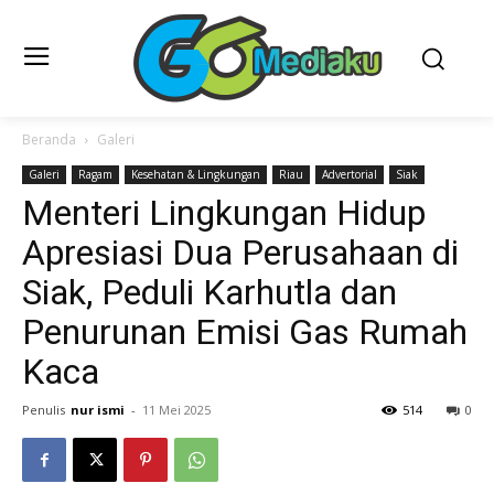
Beranda
Galeri
Galeri
Ragam
Kesehatan & Lingkungan
Riau
Advertorial
Siak
Menteri Lingkungan Hidup
Apresiasi Dua Perusahaan di
Siak, Peduli Karhutla dan
Penurunan Emisi Gas Rumah
Kaca
Penulis
nur ismi
-
11 Mei 2025
514
0