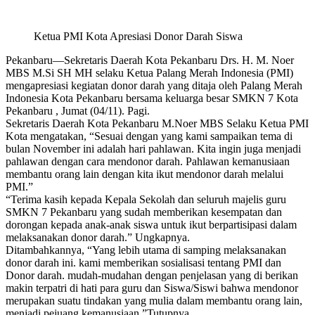
Ketua PMI Kota Apresiasi Donor Darah Siswa
Pekanbaru—Sekretaris Daerah Kota Pekanbaru Drs. H. M. Noer
MBS M.Si SH MH selaku Ketua Palang Merah Indonesia (PMI)
mengapresiasi kegiatan donor darah yang ditaja oleh Palang Merah
Indonesia Kota Pekanbaru bersama keluarga besar SMKN 7 Kota
Pekanbaru , Jumat (04/11). Pagi.
Sekretaris Daerah Kota Pekanbaru M.Noer MBS Selaku Ketua PMI
Kota mengatakan, “Sesuai dengan yang kami sampaikan tema di
bulan November ini adalah hari pahlawan. Kita ingin juga menjadi
pahlawan dengan cara mendonor darah. Pahlawan kemanusiaan
membantu orang lain dengan kita ikut mendonor darah melalui
PMI.”
“Terima kasih kepada Kepala Sekolah dan seluruh majelis guru
SMKN 7 Pekanbaru yang sudah memberikan kesempatan dan
dorongan kepada anak-anak siswa untuk ikut berpartisipasi dalam
melaksanakan donor darah.” Ungkapnya.
Ditambahkannya, “Yang lebih utama di samping melaksanakan
donor darah ini. kami memberikan sosialisasi tentang PMI dan
Donor darah. mudah-mudahan dengan penjelasan yang di berikan
makin terpatri di hati para guru dan Siswa/Siswi bahwa mendonor
merupakan suatu tindakan yang mulia dalam membantu orang lain,
menjadi pejuang kemanusiaan.”Tutupnya