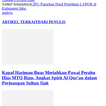
Artikel Selanjutnya
CIPG Paparkan Hasil Penelitian LAPOR di
Kabupaten Inhu
andrew
ARTIKEL TERKAIT
DARI PENULIS
Kapal Harimau Buas Meriahkan Pawai Perahu
Hias MTQ Riau, Angkat Spirit Al-Qur’an dalam
Perjuangan Sultan Siak