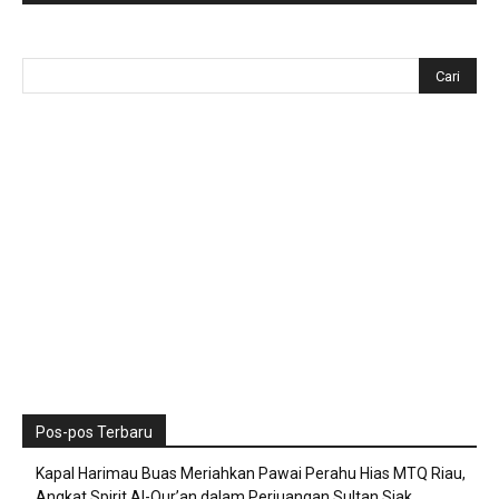
Pos-pos Terbaru
Kapal Harimau Buas Meriahkan Pawai Perahu Hias MTQ Riau,
Angkat Spirit Al-Qur’an dalam Perjuangan Sultan Siak