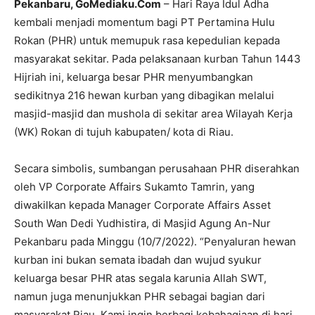
Pekanbaru, GoMediaku.Com
– Hari Raya Idul Adha
kembali menjadi momentum bagi PT Pertamina Hulu
Rokan (PHR) untuk memupuk rasa kepedulian kepada
masyarakat sekitar. Pada pelaksanaan kurban Tahun 1443
Hijriah ini, keluarga besar PHR menyumbangkan
sedikitnya 216 hewan kurban yang dibagikan melalui
masjid-masjid dan mushola di sekitar area Wilayah Kerja
(WK) Rokan di tujuh kabupaten/ kota di Riau.
Secara simbolis, sumbangan perusahaan PHR diserahkan
oleh VP Corporate Affairs Sukamto Tamrin, yang
diwakilkan kepada Manager Corporate Affairs Asset
South Wan Dedi Yudhistira, di Masjid Agung An-Nur
Pekanbaru pada Minggu (10/7/2022). “Penyaluran hewan
kurban ini bukan semata ibadah dan wujud syukur
keluarga besar PHR atas segala karunia Allah SWT,
namun juga menunjukkan PHR sebagai bagian dari
masyarakat Riau. Kami ingin berbagi kebahagiaan di hari