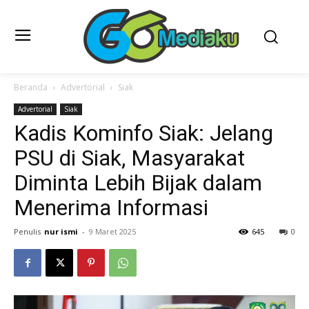
Beranda
Advertorial
Siak
Advertorial
Siak
Kadis Kominfo Siak: Jelang
PSU di Siak, Masyarakat
Diminta Lebih Bijak dalam
Menerima Informasi
Penulis
nur ismi
-
9 Maret 2025
645
0