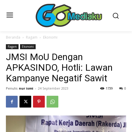
Beranda
Ragam
Ekonomi
Ragam
Ekonomi
JMSI MoU Dengan
APKASINDO, Hotli: Lawan
Kampanye Negatif Sawit
Penulis
nur ismi
-
24 September 2023
1739
0