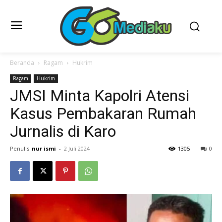
Beranda
Ragam
Hukrim
Ragam
Hukrim
JMSI Minta Kapolri Atensi
Kasus Pembakaran Rumah
Jurnalis di Karo
Penulis
nur ismi
-
2 Juli 2024
1305
0