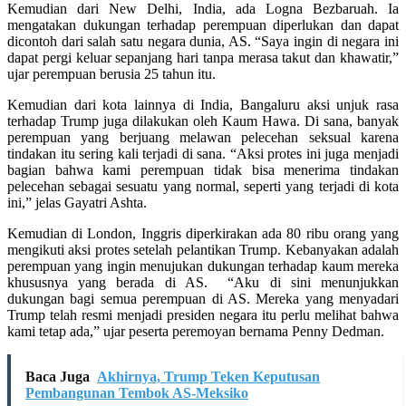
Kemudian dari New Delhi, India, ada Logna Bezbaruah. Ia
mengatakan dukungan terhadap perempuan diperlukan dan dapat
dicontoh dari salah satu negara dunia, AS. “Saya ingin di negara ini
dapat pergi keluar sepanjang hari tanpa merasa takut dan khawatir,”
ujar perempuan berusia 25 tahun itu.
Kemudian dari kota lainnya di India, Bangaluru aksi unjuk rasa
terhadap Trump juga dilakukan oleh Kaum Hawa. Di sana, banyak
perempuan yang berjuang melawan pelecehan seksual karena
tindakan itu sering kali terjadi di sana. “Aksi protes ini juga menjadi
bagian bahwa kami perempuan tidak bisa menerima tindakan
pelecehan sebagai sesuatu yang normal, seperti yang terjadi di kota
ini,” jelas Gayatri Ashta.
Kemudian di London, Inggris diperkirakan ada 80 ribu orang yang
mengikuti aksi protes setelah pelantikan Trump. Kebanyakan adalah
perempuan yang ingin menujukan dukungan terhadap kaum mereka
khususnya yang berada di AS. “Aku di sini menunjukkan
dukungan bagi semua perempuan di AS. Mereka yang menyadari
Trump telah resmi menjadi presiden negara itu perlu melihat bahwa
kami tetap ada,” ujar peserta peremoyan bernama Penny Dedman.
Baca Juga
Akhirnya, Trump Teken Keputusan
Pembangunan Tembok AS-Meksiko