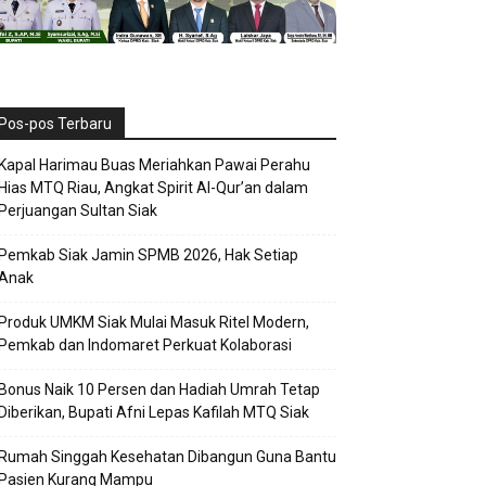
Pos-pos Terbaru
Kapal Harimau Buas Meriahkan Pawai Perahu
Hias MTQ Riau, Angkat Spirit Al-Qur’an dalam
Perjuangan Sultan Siak
Pemkab Siak Jamin SPMB 2026, Hak Setiap
Anak
Produk UMKM Siak Mulai Masuk Ritel Modern,
Pemkab dan Indomaret Perkuat Kolaborasi
Bonus Naik 10 Persen dan Hadiah Umrah Tetap
Diberikan, Bupati Afni Lepas Kafilah MTQ Siak
Rumah Singgah Kesehatan Dibangun Guna Bantu
Pasien Kurang Mampu