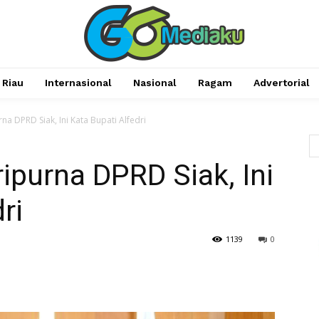
Riau
Internasional
Nasional
Ragam
Advertorial
na DPRD Siak, Ini Kata Bupati Alfedri
ripurna DPRD Siak, Ini
ri
1139
0