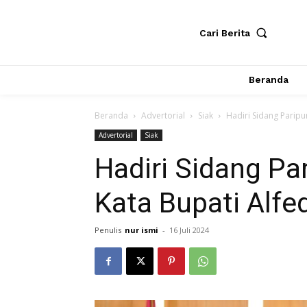
Cari Berita
Beranda
Beranda
Advertorial
Siak
Hadiri Sidang Paripur
Advertorial
Siak
Hadiri Sidang Pa
Kata Bupati Alfed
Penulis
nur ismi
-
16 Juli 2024