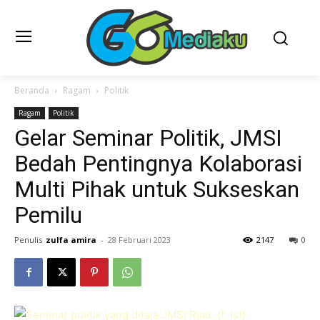
Beranda
Ragam
Politik
Ragam
Politik
Gelar Seminar Politik, JMSI
Bedah Pentingnya Kolaborasi
Multi Pihak untuk Sukseskan
Pemilu
Penulis
zulfa amira
-
28 Februari 2023
2147
0