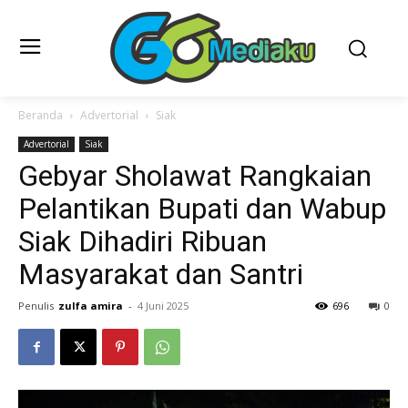
Beranda
Advertorial
Siak
Advertorial
Siak
Gebyar Sholawat Rangkaian
Pelantikan Bupati dan Wabup
Siak Dihadiri Ribuan
Masyarakat dan Santri
Penulis
zulfa amira
-
4 Juni 2025
696
0